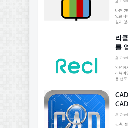
OnAi
바쁜 현
있습니다
싶지 않
리클
를 
OnAi
안녕하세
리뷰어입
를 선도
CA
CA
OnAi
건축, 