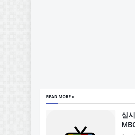
READ MORE »
실시
MB