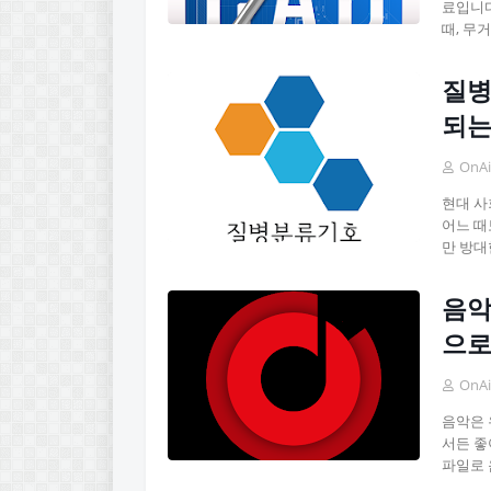
료입니다
때, 무
질병
되는
OnAi
현대 사
어느 때
만 방대
음악
으로
OnAi
음악은 
서든 좋
파일로 